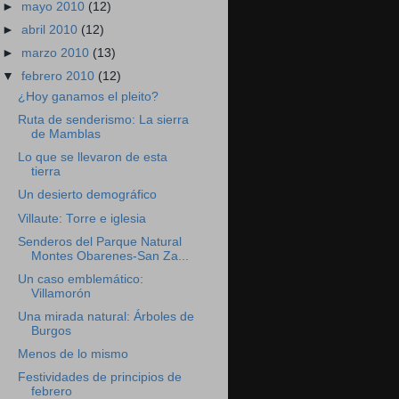
►
mayo 2010
(12)
►
abril 2010
(12)
►
marzo 2010
(13)
▼
febrero 2010
(12)
¿Hoy ganamos el pleito?
Ruta de senderismo: La sierra
de Mamblas
Lo que se llevaron de esta
tierra
Un desierto demográfico
Villaute: Torre e iglesia
Senderos del Parque Natural
Montes Obarenes-San Za...
Un caso emblemático:
Villamorón
Una mirada natural: Árboles de
Burgos
Menos de lo mismo
Festividades de principios de
febrero