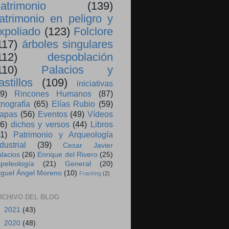
atrimonio
(139)
atrimonio en peligro y
xpoliado
(123)
Folclore
117)
árboles singulares
112)
despoblación
110)
Palacios y
astillos
(109)
iniciativas
9)
Rincones Humanos
(87)
tnografía
(65)
Elías Rubio
(59)
apas
(56)
Eventos
(49)
Vídeos
6)
dichos y versos
(44)
Libros
1)
Patrimonio y Arqueología
dustrial
(39)
Cesar Javier
lacios
(26)
Enrique del Rivero
(25)
peleología
(21)
General
(20)
iguel Ángel Moreno
(10)
Fracking
(2)
RCHIVO DEL BLOG
►
2021
(43)
►
2020
(48)