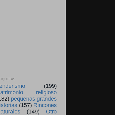
TIQUETAS
enderismo
(199)
atrimonio religioso
182)
pequeñas grandes
istorias
(157)
Rincones
aturales
(149)
Otro