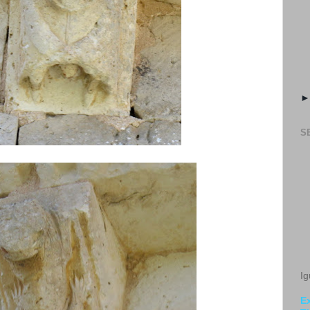
S
Ig
Ex