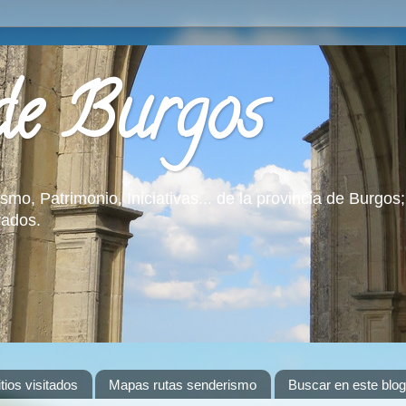
 de Burgos
o, Patrimonio, Iniciativas... de la provincia de Burgos
rados.
ios visitados
Mapas rutas senderismo
Buscar en este blog