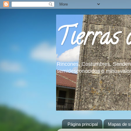
Tierras
Rincones, Costumbres, Senderism
semidesconocidos o minusvalo
Página principal
Mapas de sit