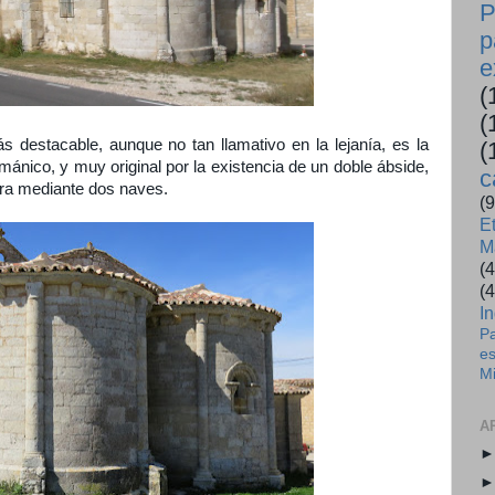
P
p
e
(
(
destacable, aunque no tan llamativo en la lejanía, es la
(
ománico, y muy original por la existencia de un doble ábside,
c
ura mediante dos naves.
(9
E
M
(4
(4
In
Pa
es
M
A